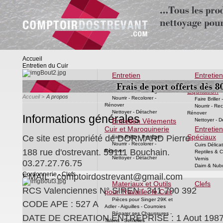
Accueil
Entretien du Cuir
Entretien
Entretien
Chaussures
Ameubleme
Equitation
Faire Briller - Protéger
Accueil
>
A propos
Nourrir - Recolorer -
Faire Briller
Rénover
Nourrir - Rec
Nettoyer - Détacher
Rénover
Informations générales
Entretien Vêtements
Nettoyer - D
Cuir et Maroquinerie
Entretien
Spéciaux
Ce site est propriété de DORMARD Pierre
Faire Briller - Protéger
Nourrir - Recolorer -
Cuirs Délica
188 rue d'ostrevant. 59111 Bouchain.
Rénover
Reptiles & C
Nettoyer - Détacher
Vernis
03.27.27.76.75
Daim & Nub
Cordonnerie - Clefs
EMAIL :
comptoirdostrevant@gmail.com
Materiaux et Outils
Clefs
RCS Valenciennes N° SIREN : 341 790 392
pour Travailler le Cuir
Pièces pour Singer 29K et
CODE APE : 527 A
Adler - Aiguilles - Courroies
Réparer ses Chaussures -
DATE DE CREATION ENTREPRISE : 1 Aout 198
Talons - Semelles