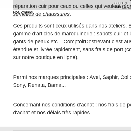
COLLONIL
réparation cuir pour ceux ou celles qui veulent
rép
AVEL
Nos Promos
semelles de chaussures
.
Ces produits sont ceux utilisés dans nos ateliers. 
gamme d’articles de maroquinerie : sabots cuir et bo
gants de peaux etc... ComptoirDostrevant c’est au
étendue et livrée rapidement, sans frais de port (
sur notre boutique en ligne).
Parmi nos marques principales : Avel, Saphir, Collo
Sony, Renata, Bama...
Concernant nos conditions d’achat : nos frais de po
d'achat et nos délais très rapides.