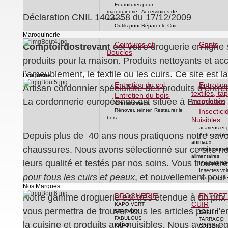
Fournitures pour
maroquinerie - Accessoires de
Déclaration CNIL 1403258 du 17/12/2009
valises
Outils pour Réparer le Cuir
Maroquinerie
Ceintures et
Gants
Comptoirdostrevant
est votre droguerie en ligne 
Boucles
produits pour la maison. Produits nettoyants et ac
l’ameublement, le textile ou les cuirs. Ce site est l
Droguerie
Entretien du sol
Entretie
Artisan cordonnier spécialiste des produits d’entr
textiles, tap
Entretien du bois
La cordonnerie européenne est située à Bouchain
moquettes
Cirer entretenir
Rénover, teinter, Restaurer le
Insectici
bois
Nuisibles
acariens et
Depuis plus de 40 ans nous pratiquons notre savoir 
Anti-nuisible
animaux
chaussures. Nous avons sélectionné sur ce site no
mites des v
alimentaires
leurs qualité et testés par nos soins. Vous trouver
Insectes ra
Insectes vol
pour tous les cuirs et peaux
, et nouvellement pour 
Tous insect
Nos Marques
DROGUERIE
ENTRET
Notre gamme droguerie est très étendue à un prix
CUIR
KAPO VERT
vous permettra de trouver tous les articles pour l'e
STARWAX
SAPHIR
FABULOUS
TARRAGO
la cuisine et produits anti-nuisibles. Nous avons 
KAPO
GRISON